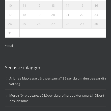
10
11
12
13
14
15
16
17
18
19
20
21
22
23
24
25
26
27
28
29
30
31
« maj
Senaste inläggen
Är Linas Matkasse värd pengarna? Så ser du om den passar din
vardag
Merch för bloggare: så köper du profilprodukter smart, hållbart
och lönsamt