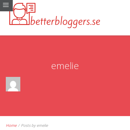
emelie
Home
/
Posts by emelie