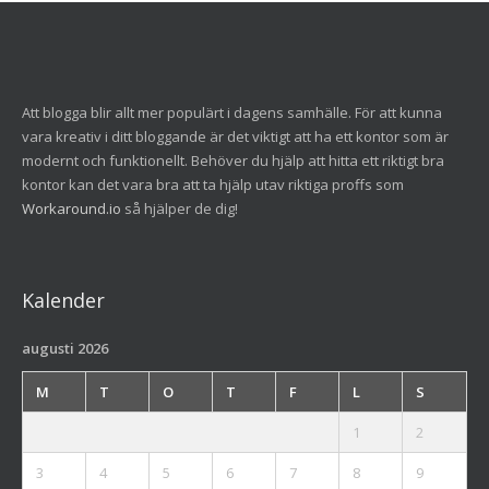
Att blogga blir allt mer populärt i dagens samhälle. För att kunna
vara kreativ i ditt bloggande är det viktigt att ha ett kontor som är
modernt och funktionellt. Behöver du hjälp att hitta ett riktigt bra
kontor kan det vara bra att ta hjälp utav riktiga proffs som
Workaround.io
så hjälper de dig!
Kalender
augusti 2026
M
T
O
T
F
L
S
1
2
3
4
5
6
7
8
9