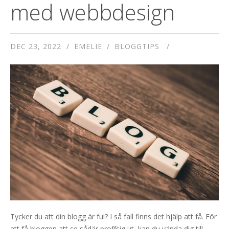
med webbdesign
DEC 23, 2022
EMELIE
BLOGGTIPS
Tycker du att din blogg är ful? I så fall finns det hjälp att få. För
att få bloggen att se sådär proffsig ut, kan du vända dig till