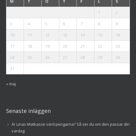
M
T
O
T
F
L
S
1
2
3
4
5
6
7
8
9
10
11
12
13
14
15
16
17
18
19
20
21
22
23
24
25
26
27
28
29
30
31
« maj
Senaste inläggen
Är Linas Matkasse värd pengarna? Så ser du om den passar din
vardag