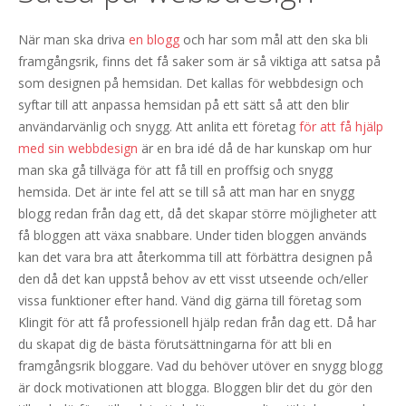
När man ska driva
en blogg
och har som mål att den ska bli
framgångsrik, finns det få saker som är så viktiga att satsa på
som designen på hemsidan. Det kallas för webbdesign och
syftar till att anpassa hemsidan på ett sätt så att den blir
användarvänlig och snygg. Att anlita ett företag
för att få hjälp
med sin webbdesign
är en bra idé då de har kunskap om hur
man ska gå tillväga för att få till en proffsig och snygg
hemsida. Det är inte fel att se till så att man har en snygg
blogg redan från dag ett, då det skapar större möjligheter att
få bloggen att växa snabbare. Under tiden bloggen används
kan det vara bra att återkomma till att förbättra designen på
den då det kan uppstå behov av ett visst utseende och/eller
vissa funktioner efter hand. Vänd dig gärna till företag som
Klingit för att få professionell hjälp redan från dag ett. Då har
du skapat dig de bästa förutsättningarna för att bli en
framgångsrik bloggare. Vad du behöver utöver en snygg blogg
är dock motivationen att blogga. Bloggen blir det du gör den