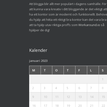
Att blogga blir allt mer populärt i dagens samhälle. För
att kunna vara kreativ i ditt bloggande är det viktigt att
ha ett kontor som är modernt och funktionellt. Behöv
du hjälp att hitta ett riktigt bra kontor kan det vara bra
att ta hjälp utav riktiga proffs som
Workaround.io
så
hjälper de dig!
Kalender
januari 2023
M
T
O
T
F
L
S
1
2
3
4
5
6
7
8
9
10
11
12
13
14
15
16
17
18
19
20
21
22