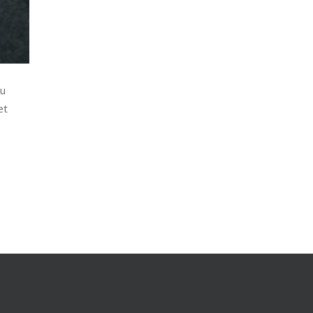
Du
et