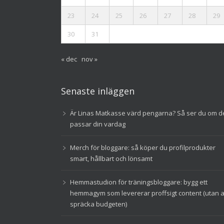
23
24
25
26
27
28
29
30
31
« dec
nov »
Senaste inläggen
Är Linas Matkasse värd pengarna? Så ser du om d
passar din vardag
Merch för bloggare: så köper du profilprodukter
smart, hållbart och lönsamt
Hemmastudion för träningsbloggare: bygg ett
hemmagym som levererar proffsigt content (utan a
spräcka budgeten)