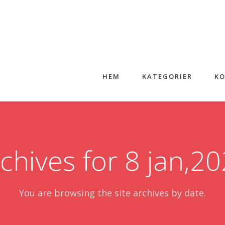
HEM
KATEGORIER
KO
chives for 8 jan,2
You are browsing the site archives by date.