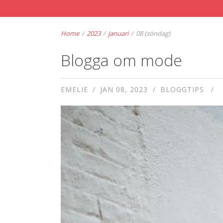
Home
/
2023
/
januari
/
08 (söndag)
Blogga om mode
EMELIE
JAN 08, 2023
BLOGGTIPS