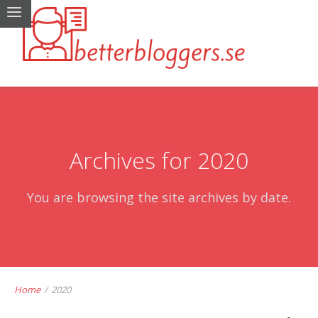
Archives for 2020
You are browsing the site archives by date.
Home
/
2020