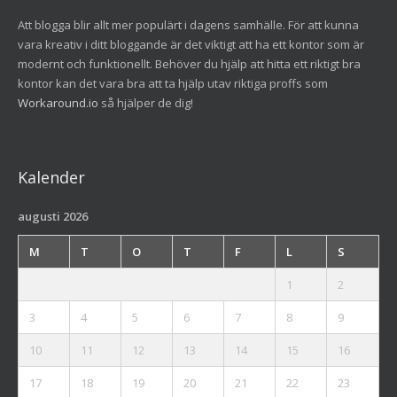
Att blogga blir allt mer populärt i dagens samhälle. För att kunna
vara kreativ i ditt bloggande är det viktigt att ha ett kontor som är
modernt och funktionellt. Behöver du hjälp att hitta ett riktigt bra
kontor kan det vara bra att ta hjälp utav riktiga proffs som
Workaround.io
så hjälper de dig!
Kalender
augusti 2026
M
T
O
T
F
L
S
1
2
3
4
5
6
7
8
9
10
11
12
13
14
15
16
17
18
19
20
21
22
23