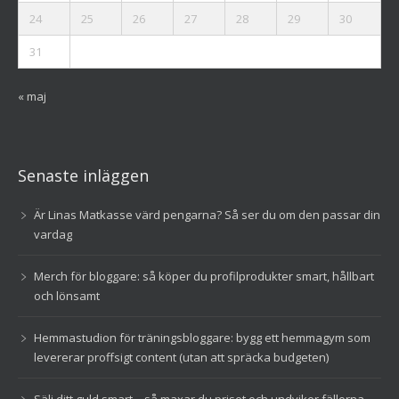
24
25
26
27
28
29
30
31
« maj
Senaste inläggen
Är Linas Matkasse värd pengarna? Så ser du om den passar din
vardag
Merch för bloggare: så köper du profilprodukter smart, hållbart
och lönsamt
Hemmastudion för träningsbloggare: bygg ett hemmagym som
levererar proffsigt content (utan att spräcka budgeten)
Sälj ditt guld smart – så maxar du priset och undviker fällorna