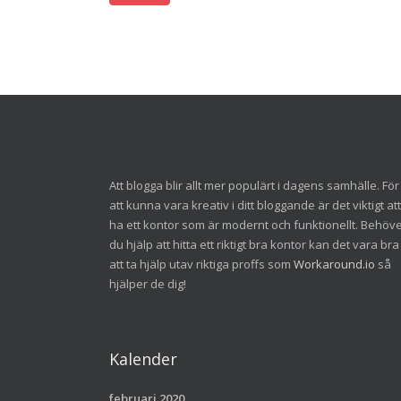
Att blogga blir allt mer populärt i dagens samhälle. För
att kunna vara kreativ i ditt bloggande är det viktigt att
ha ett kontor som är modernt och funktionellt. Behöv
du hjälp att hitta ett riktigt bra kontor kan det vara bra
att ta hjälp utav riktiga proffs som
Workaround.io
så
hjälper de dig!
Kalender
februari 2020