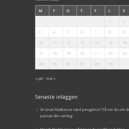
M
T
O
T
F
L
S
1
2
3
4
5
6
7
8
9
10
11
12
13
14
15
16
17
18
19
20
21
22
23
24
25
26
27
28
29
« jan
mar »
Senaste inläggen
Är Linas Matkasse värd pengarna? Så ser du om d
passar din vardag