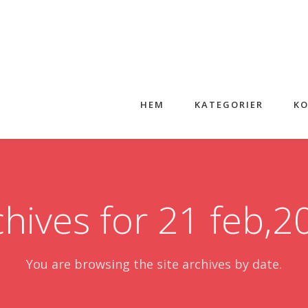
HEM
KATEGORIER
KO
chives for 21 feb,2
You are browsing the site archives by date.