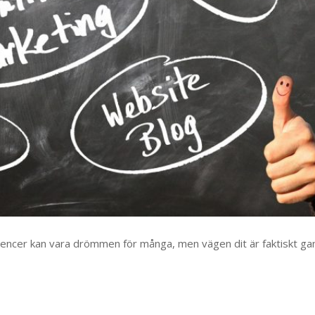
fluencer kan vara drömmen för många, men vägen dit är faktiskt ga