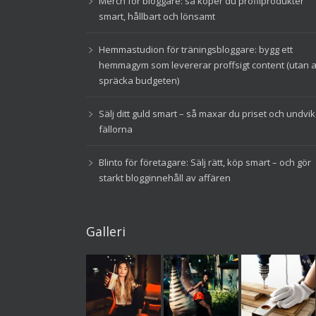
Merch för bloggare: så köper du profilprodukter
smart, hållbart och lönsamt
Hemmastudion för träningsbloggare: bygg ett
hemmagym som levererar proffsigt content (utan a
spräcka budgeten)
Sälj ditt guld smart – så maxar du priset och undvi
fällorna
Blinto för företagare: Sälj rätt, köp smart – och gör
starkt blogginnehåll av affären
Galleri