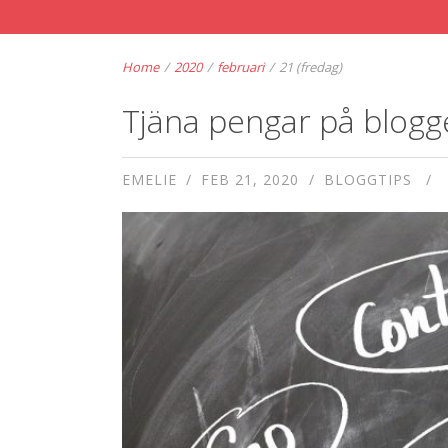
Home
/
2020
/
februari
/
21 (fredag)
Tjäna pengar på blogg
EMELIE
FEB 21, 2020
BLOGGTIPS