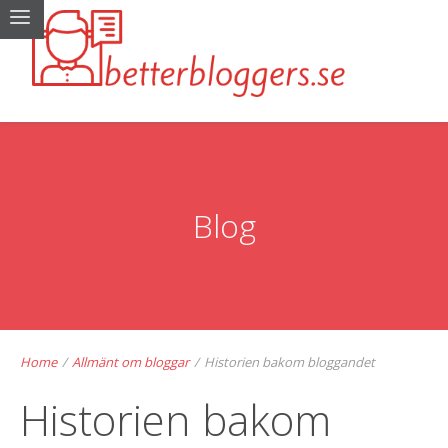
Blog
Home
/
Allmänt om bloggar
/
Historien bakom bloggandet
Historien bakom