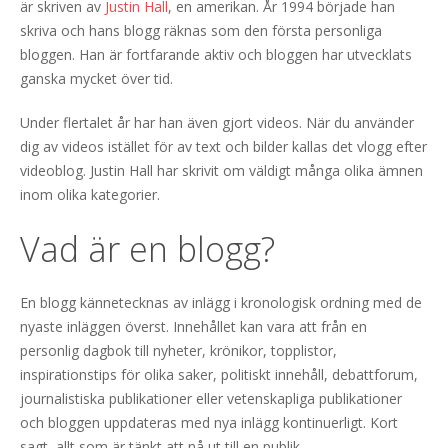
är skriven av
Justin Hall
, en amerikan. År 1994 började han
skriva och hans blogg räknas som den första personliga
bloggen. Han är fortfarande aktiv och bloggen har utvecklats
ganska mycket över tid.
Under flertalet år har han även gjort videos. När du använder
dig av videos istället för av text och bilder kallas det vlogg efter
videoblog. Justin Hall har skrivit om väldigt många olika ämnen
inom olika kategorier.
Vad är en blogg?
En blogg kännetecknas av inlägg i kronologisk ordning med de
nyaste inläggen överst. Innehållet kan vara att från en
personlig dagbok till nyheter, krönikor, topplistor,
inspirationstips för olika saker, politiskt innehåll, debattforum,
journalistiska publikationer eller vetenskapliga publikationer
och bloggen uppdateras med nya inlägg kontinuerligt. Kort
sagt, allt som är tänkt att nå ut till en publik.