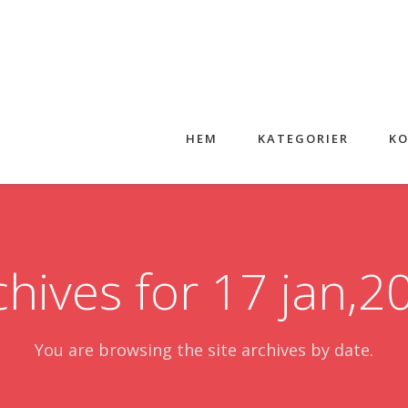
HEM
KATEGORIER
KO
chives for 17 jan,2
You are browsing the site archives by date.