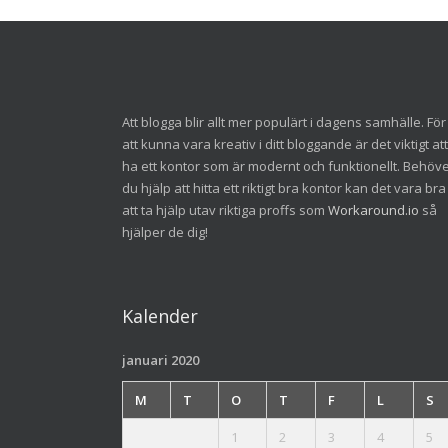
Att blogga blir allt mer populärt i dagens samhälle. För
att kunna vara kreativ i ditt bloggande är det viktigt att
ha ett kontor som är modernt och funktionellt. Behöv
du hjälp att hitta ett riktigt bra kontor kan det vara bra
att ta hjälp utav riktiga proffs som
Workaround.io
så
hjälper de dig!
Kalender
januari 2020
M
T
O
T
F
L
S
1
2
3
4
5