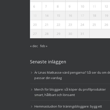
6
7
8
9
10
11
12
13
14
15
16
17
18
19
20
21
22
23
24
25
26
27
28
29
30
31
« dec
feb »
Senaste inläggen
Är Linas Matkasse värd pengarna? Så ser du om d
passar din vardag
Merch för bloggare: så köper du profilprodukter
smart, hållbart och lönsamt
Hemmastudion för träningsbloggare: bygg ett