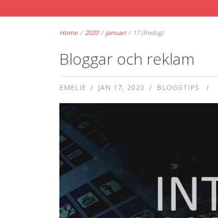
Home
/
2020
/
januari
/
17 (fredag)
Bloggar och reklam
EMELIE
JAN 17, 2020
BLOGGTIPS