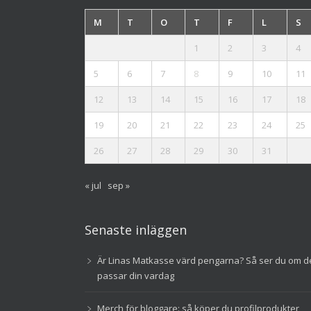
M
T
O
T
F
L
S
1
2
3
4
5
6
7
8
9
10
11
12
13
14
15
16
17
18
19
20
21
22
23
24
25
26
27
28
29
30
31
« jul
sep »
Senaste inläggen
Är Linas Matkasse värd pengarna? Så ser du om d
passar din vardag
Merch för bloggare: så köper du profilprodukter