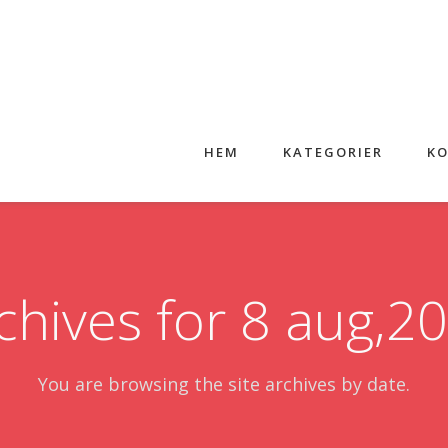
HEM
KATEGORIER
KO
chives for 8 aug,2
You are browsing the site archives by date.