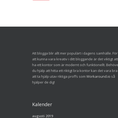
Att blogga blir allt mer populärt i dagens samhälle. För
att kunna vara kreativ i ditt bloggande är det viktigt att
ha ett kontor som är modernt och funktionellt. Behöv
du hjälp att hitta ett riktigt bra kontor kan det vara bra
att ta hjälp utav riktiga proffs som
Workaround.io
så
hjälper de dig!
Kalender
augusti 2019