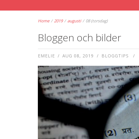
Home
/
2019
/
augusti
/
08 (torsdag)
Bloggen och bilder
EMELIE
AUG 08, 2019
BLOGGTIPS