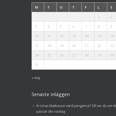
M
T
O
T
F
L
S
1
2
3
4
5
6
7
8
9
10
11
12
13
14
15
16
17
18
19
20
21
22
23
24
25
26
27
28
29
30
31
« maj
Senaste inläggen
Är Linas Matkasse värd pengarna? Så ser du om d
passar din vardag