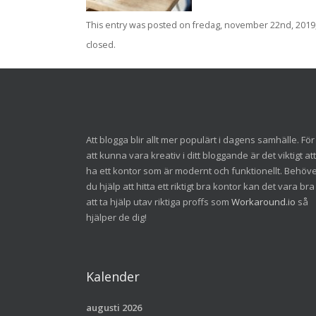
This entry was posted on fredag, november 22nd, 2019, 
closed.
Att blogga blir allt mer populärt i dagens samhälle. För
att kunna vara kreativ i ditt bloggande är det viktigt att
ha ett kontor som är modernt och funktionellt. Behöv
du hjälp att hitta ett riktigt bra kontor kan det vara bra
att ta hjälp utav riktiga proffs som
Workaround.io
så
hjälper de dig!
Kalender
augusti 2026