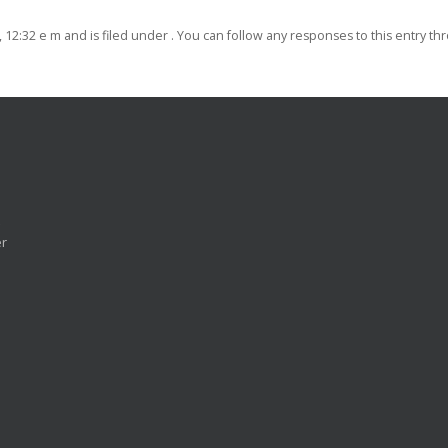
12:32 e m and is filed under . You can follow any responses to this entry t
er