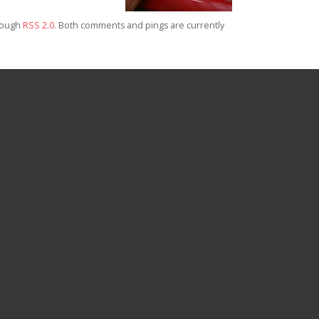
hrough
RSS 2.0
. Both comments and pings are currently