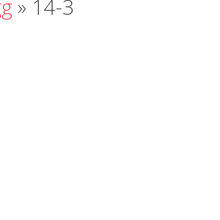
gg
» 14-3