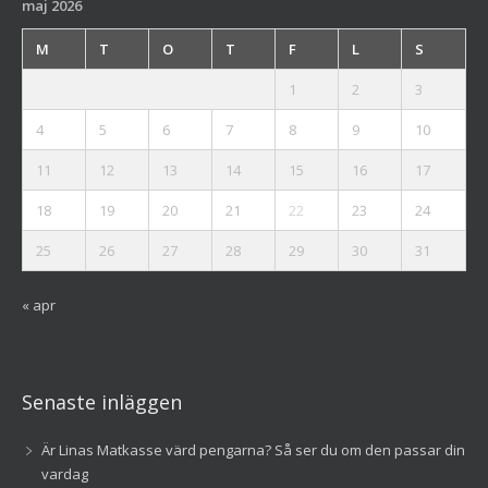
maj 2026
M
T
O
T
F
L
S
1
2
3
4
5
6
7
8
9
10
11
12
13
14
15
16
17
18
19
20
21
22
23
24
25
26
27
28
29
30
31
« apr
Senaste inläggen
Är Linas Matkasse värd pengarna? Så ser du om den passar din
vardag