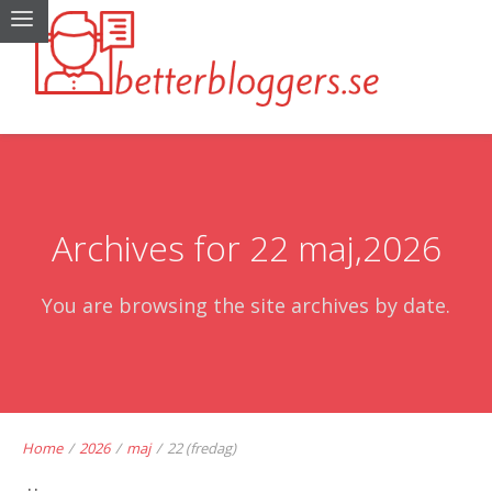
Archives for 22 maj,2026
You are browsing the site archives by date.
Home
/
2026
/
maj
/
22 (fredag)