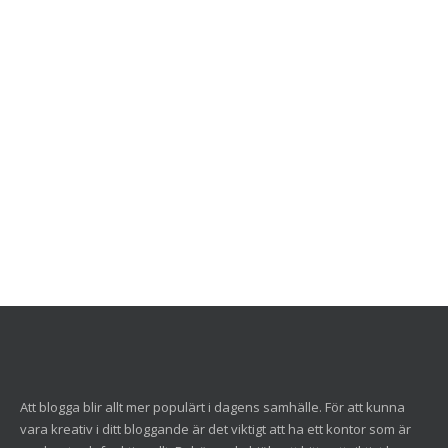
Att blogga blir allt mer populärt i dagens samhälle. För att kunna
vara kreativ i ditt bloggande är det viktigt att ha ett kontor som är