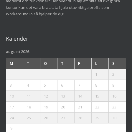
modernt och funktionellt. Behöver du hjälp att hitta ett riktigt bra
kontor kan det vara bra att ta hjälp utav riktiga proffs som
Workaround.io
så hjälper de dig!
Kalender
augusti 2026
M
T
O
T
F
L
S
1
2
3
4
5
6
7
8
9
10
11
12
13
14
15
16
17
18
19
20
21
22
23
24
25
26
27
28
29
30
31