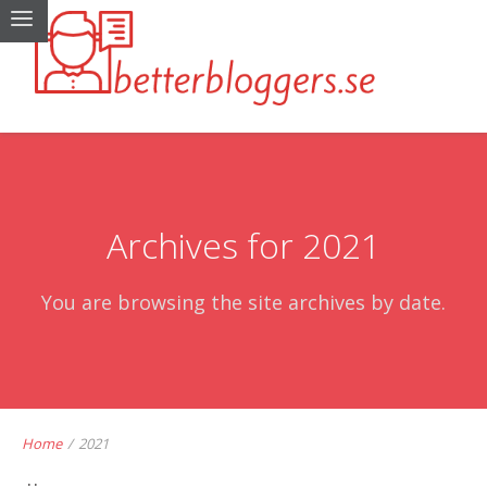
Archives for 2021
You are browsing the site archives by date.
Home
/
2021